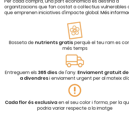
Per cada compra, una part econòmica es destina a
organitzacions que fan costat a col·lectius vulnerables o
que emprenen iniciatives d'impacte global.
Més informa
Bosseta de
nutrients gratis
perquè el teu ram es co
més temps
Entreguem els
365 dies
de l'any.
Enviament gratuit de 
a divendres
i enviament urgent per al mateix dí
Cada flor és exclusiva
en el seu color i forma, per la q
podria variar respecte a la imatge