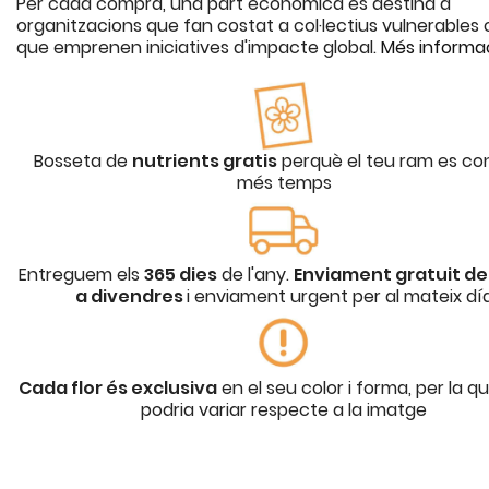
Per cada compra, una part econòmica es destina a
organitzacions que fan costat a col·lectius vulnerables o
que emprenen iniciatives d'impacte global.
Més informa
Bosseta de
nutrients gratis
perquè el teu ram es co
més temps
Entreguem els
365 dies
de l'any.
Enviament gratuit de 
a divendres
i enviament urgent per al mateix dí
Cada flor és exclusiva
en el seu color i forma, per la q
podria variar respecte a la imatge