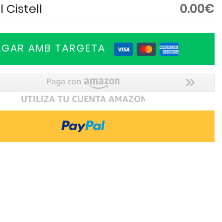
 Cistell
0.00€
AGAR AMB TARGETA
Menjar per a
El Pícaro 2019 |
reservada
Plantes 100%
Tinta de Toro
la "55 cm"
Orgànics AYNUQA
1L
15.90
5.90
21.90