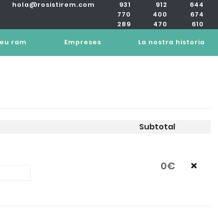
hola@rosistirem.com
931
912
644
770
400
674
289
470
610
teu ram
Empreses
La nostra historia
Subtotal
0€