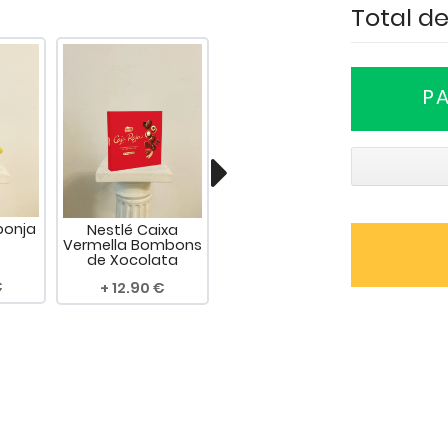
Total del
P
ponja
Nestlé Caixa
Osset de Roses
Rosa P
Vermella Bombons
Blaves "25 cm"
Vermel
de Xocolata
12.90
34.90
2