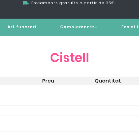
Enviaments gratuïts a partir de 35€
Art funerari
Complements
Fes el 
Cistell
Preu
Quantitat