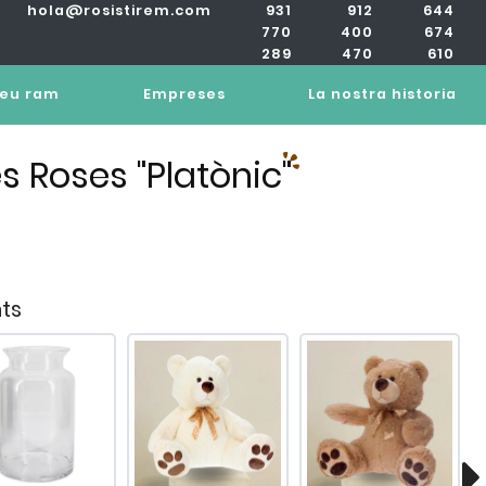
hola@rosistirem.com
931
912
644
770
400
674
289
470
610
teu ram
Empreses
La nostra historia
 Roses "Platònic"
ts