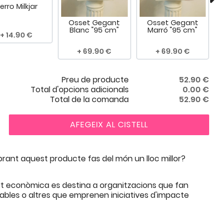
erro Milkjar
Osset Gegant
Osset Gegant
Blanc "95 cm"
Marró "95 cm"
14.90
69.90
69.90
Preu de producte
52.90
€
Total d'opcions adicionals
0.00
€
Total de la comanda
52.90
€
AFEGEIX AL CISTELL
ant aquest producte fas del món un lloc millor?
t econòmica es destina a organitzacions que fan
rables o altres que emprenen iniciatives d'impacte