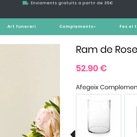
Enviaments gratuïts a partir de 35€
Art funerari
Complements
Fes el 
Ram de Roses
52.90
€
Afegeix Complemen