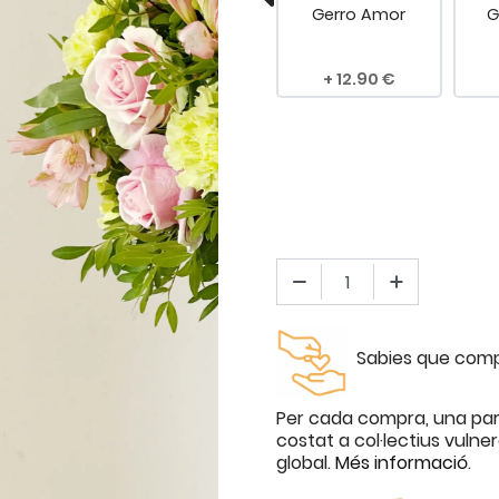
 Extra
Dedicatòria
Gerro Amor
G
mella
.00
4.90
12.90
Sabies que compr
Per cada compra, una par
costat a col·lectius vulne
global.
Més informació
.