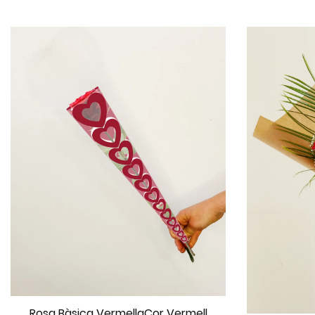
Rosa Bàsica VermellaCor Vermell