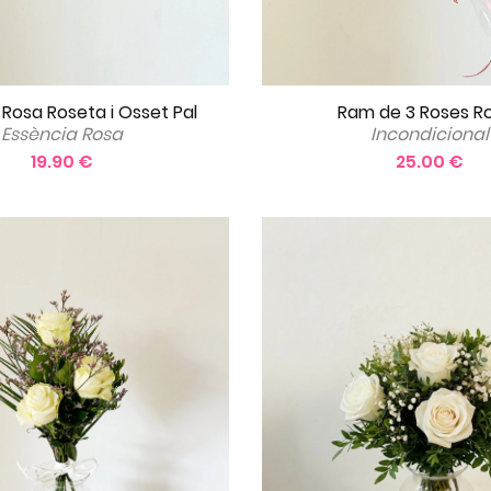
 Rosa Roseta i Osset Pal
Ram de 3 Roses R
Essència Rosa
Incondicional
19.90 €
25.00 €