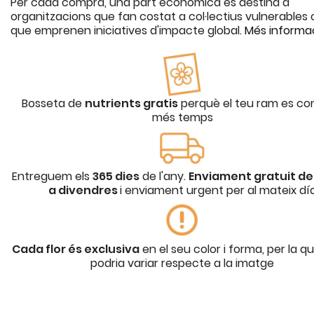
Per cada compra, una part econòmica es destina a
organitzacions que fan costat a col·lectius vulnerables o
que emprenen iniciatives d'impacte global.
Més informa
Bosseta de
nutrients gratis
perquè el teu ram es co
més temps
Entreguem els
365 dies
de l'any.
Enviament gratuit de 
a divendres
i enviament urgent per al mateix dí
Cada flor és exclusiva
en el seu color i forma, per la q
podria variar respecte a la imatge