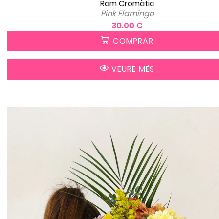
Ram Cromàtic
Pink Flamingo
30.00 €
COMPRAR
VEURE MÉS