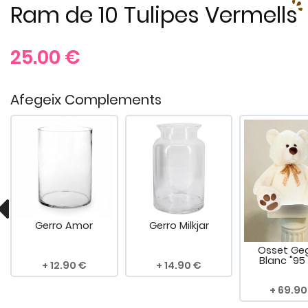
Ram de 10 Tulipes Vermells
25.00
€
Afegeix Complements
Gerro Amor
Gerro Milkjar
Osset Ge
Blanc "95
12.90
14.90
69.90