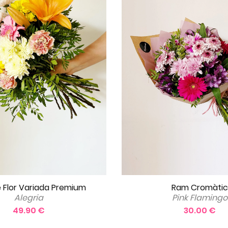
 Flor Variada Premium
Ram Cromàtic
Alegria
Pink Flamingo
49.90 €
30.00 €