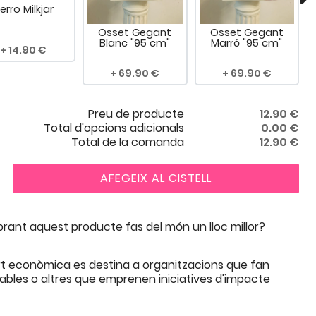
erro Milkjar
Osset Gegant
Osset Gegant
Blanc "95 cm"
Marró "95 cm"
14.90
69.90
69.90
Preu de producte
12.90
€
Total d'opcions adicionals
0.00
€
Total de la comanda
12.90
€
AFEGEIX AL CISTELL
ant aquest producte fas del món un lloc millor?
t econòmica es destina a organitzacions que fan
rables o altres que emprenen iniciatives d'impacte