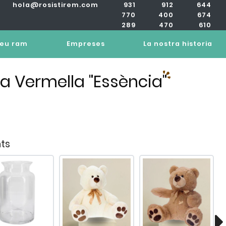
hola@rosistirem.com
931
912
644
770
400
674
289
470
610
teu ram
Empreses
La nostra historia
a Vermella "Essència"
ts