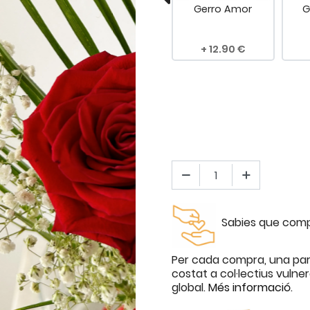
 Extra
Dedicatòria
Gerro Amor
G
mella
.00
4.90
12.90
Sabies que compr
Per cada compra, una par
costat a col·lectius vulne
global.
Més informació
.