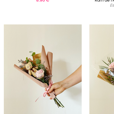
8.90 €
Ram de 1 
E