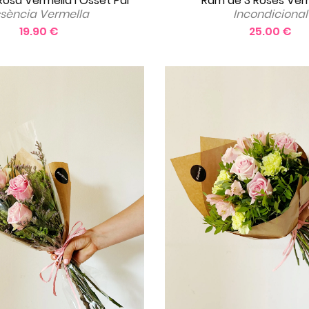
Ram de 3 Roses Ver
Rosa Vermella i Osset Pal
Incondicional
ssència Vermella
25.00 €
19.90 €