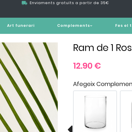
Enviaments gratuïts a partir de 35€
Art funerari
Complements
Fes el 
Ram de 1 Ros
12.90
€
Afegeix Complemen