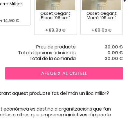
erro Milkjar
Osset Gegant
Osset Gegant
Blanc "95 cm"
Marró "95 cm"
14.90
69.90
69.90
Preu de producte
30.00
€
Total d'opcions adicionals
0.00
€
Total de la comanda
30.00
€
AFEGEIX AL CISTELL
ant aquest producte fas del món un lloc millor?
t econòmica es destina a organitzacions que fan
rables o altres que emprenen iniciatives d'impacte