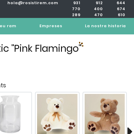
hola@rosistirem.com
931
912
644
770
400
674
289
470
610
teu ram
Empreses
La nostra historia
c "Pink Flamingo"
ts