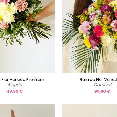
 Flor Variada Premium
Ram de Flor Variad
Alegria
Carnival
49.90 €
99.90 €