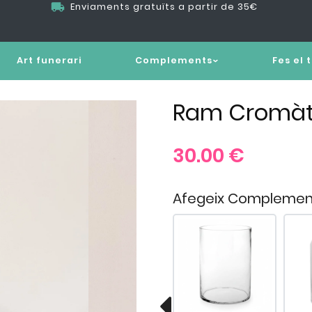
Enviaments gratuïts a partir de 35€
Art funerari
Complements
Fes el 
Ram Cromàti
30.00
€
Afegeix Complemen