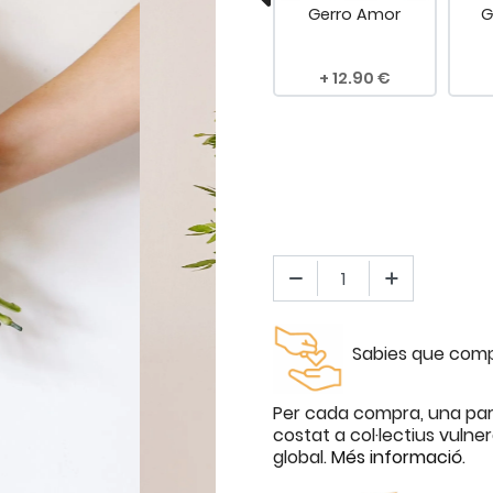
 Extra
Dedicatòria
Gerro Amor
G
mella
.00
4.90
12.90
Sabies que compr
Per cada compra, una par
costat a col·lectius vulne
global.
Més informació
.