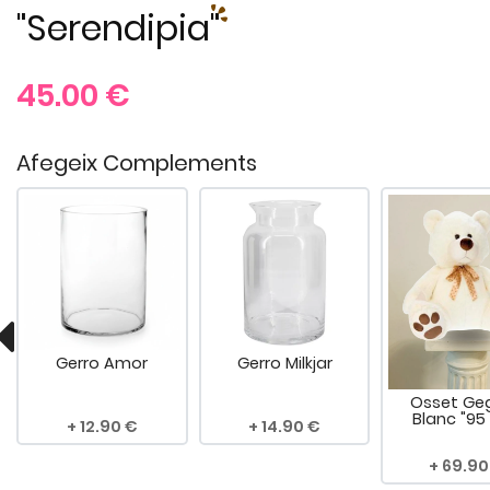
"Serendipia"
45.00
€
Afegeix Complements
Gerro Amor
Gerro Milkjar
Osset Ge
Blanc "95
12.90
14.90
69.90