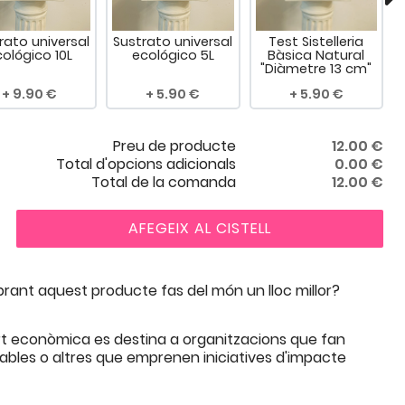
rato universal
Sustrato universal
Test Sistelleria
ológico 10L
ecológico 5L
Bàsica Natural
"Diàmetre 13 cm"
9.90
5.90
5.90
Preu de producte
12.00
€
Total d'opcions adicionals
0.00
€
Total de la comanda
12.00
€
AFEGEIX AL CISTELL
ant aquest producte fas del món un lloc millor?
t econòmica es destina a organitzacions que fan
rables o altres que emprenen iniciatives d'impacte