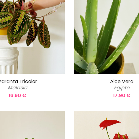
aranta Tricolor
Aloe Vera
Malasia
Egipto
16.90 €
17.90 €