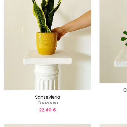
C
Sansevieria
Tanzania
22.40 €