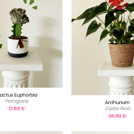
actus Euphorbia
Paraguay
Anthurium
21.60 €
Costa Rica
26.90 €