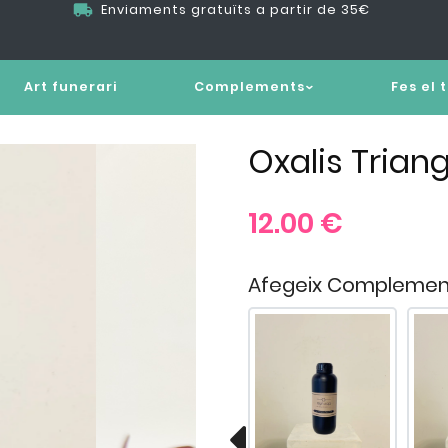
Enviaments gratuïts a partir de 35€
Art funerari
Complements
Fes el 
Oxalis Triang
12.00
€
Afegeix Complemen