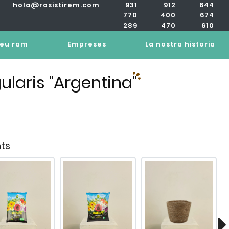
hola@rosistirem.com
931
912
644
770
400
674
289
470
610
teu ram
Empreses
La nostra historia
ularis "Argentina"
ts