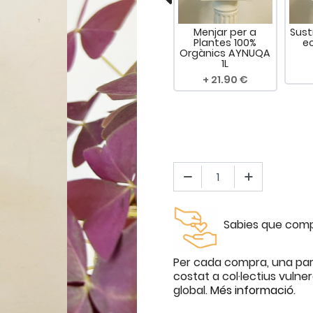
 de Rosa
Dedicatòria
a de 300
tals"
Menjar per a
Sust
Plantes 100%
ec
.90
4.90
Orgànics AYNUQA
1L
21.90
Sabies que compr
Per cada compra, una par
costat a col·lectius vulne
global.
Més informació
.