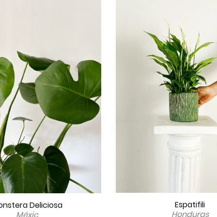
Espatifili
nstera Deliciosa
Honduras
Méxic