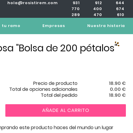
hola@rosistirem.com
931
912
644
770
400
674
289
470
610
 tu ramo
Empresas
Nuestra historia
osa "Bolsa de 200 pétalos"
Precio de producto
18.90
€
Total de opciones adicionales
0.00
€
Total del pedido
18.90
€
AÑADE AL CARRITO
prando este producto haces del mundo un lugar