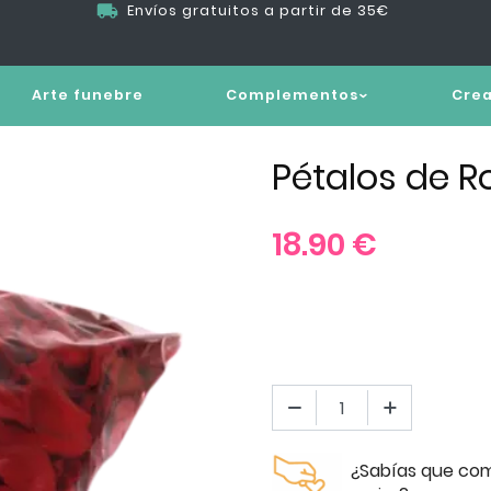
Envíos gratuitos a partir de 35€
Arte funebre
Complementos
Crea
Pétalos de R
18.90
€
¿Sabías que com