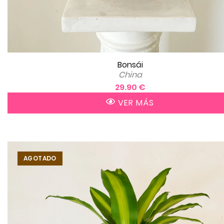
Bonsái
China
29.90 €
VER MÁS
AGOTADO