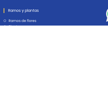
Ramos y plantas
Ramos de flores
Plantas
Complementos para Ramos
Complementos para Plantas
Flores para cumpleaños
Flores para bodas
Flores para hospitales
Arte fúnebre
Flores para empresas
Cónoce más
San Valentín
Sant Jordi